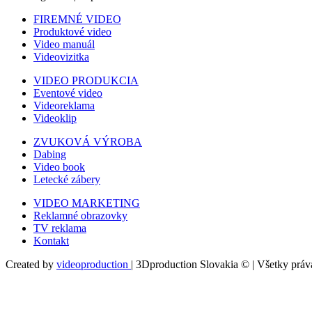
FIREMNÉ VIDEO
Produktové video
Video manuál
Videovizitka
VIDEO PRODUKCIA
Eventové video
Videoreklama
Videoklip
ZVUKOVÁ VÝROBA
Dabing
Video book
Letecké zábery
VIDEO MARKETING
Reklamné obrazovky
TV reklama
Kontakt
Created by
videoproduction
| 3Dproduction Slovakia © | Všetky prá