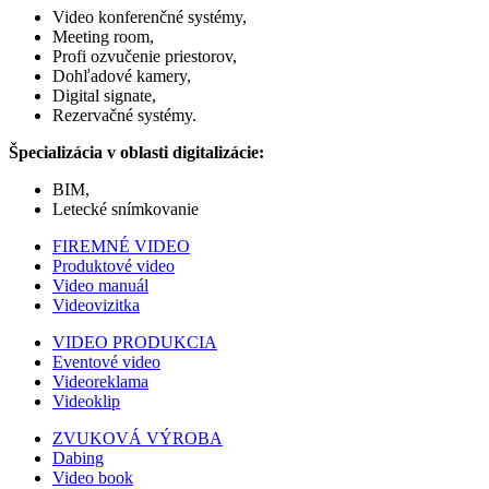
Video konferenčné systémy,
Meeting room,
Profi ozvučenie priestorov,
Dohľadové kamery,
Digital signate,
Rezervačné systémy.
Špecializácia v oblasti digitalizácie:
BIM,
Letecké snímkovanie
FIREMNÉ VIDEO
Produktové video
Video manuál
Videovizitka
VIDEO PRODUKCIA
Eventové video
Videoreklama
Videoklip
ZVUKOVÁ VÝROBA
Dabing
Video book